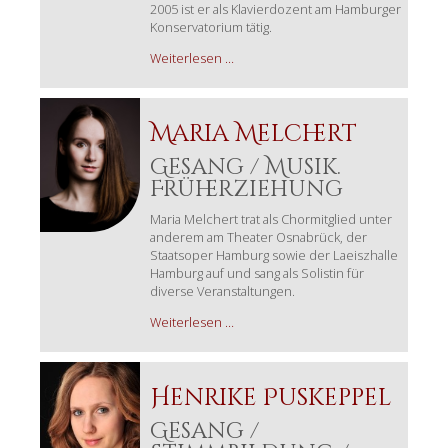
2005 ist er als Klavierdozent am Hamburger
Konservatorium tätig.
Alexander
Weiterlesen …
Krol
Maria Melchert
Gesang / Musik.
Früherziehung
Maria Melchert trat als Chormitglied unter
anderem am Theater Osnabrück, der
Staatsoper Hamburg sowie der Laeiszhalle
Hamburg auf und sang als Solistin für
diverse Veranstaltungen.
Maria
Weiterlesen …
Melchert
Henrike Puskeppel
Gesang /