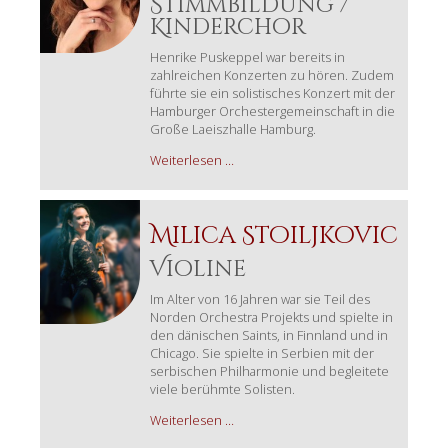
Stimmbildung /
Kinderchor
Henrike Puskeppel war bereits in
zahlreichen Konzerten zu hören. Zudem
führte sie ein solistisches Konzert mit der
Hamburger Orchestergemeinschaft in die
Große Laeiszhalle Hamburg.
Henrike
Weiterlesen …
Puskeppel
Milica Stoiljkovic
Violine
Im Alter von 16 Jahren war sie Teil des
Norden Orchestra Projekts und spielte in
den dänischen Saints, in Finnland und in
Chicago. Sie spielte in Serbien mit der
serbischen Philharmonie und begleitete
viele berühmte Solisten.
Milica
Weiterlesen …
Stoiljkovic