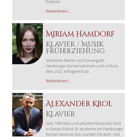
festivals
Victor
Weiterlesen …
Gutiérrez
Miriam Hamdorf
Klavier / Musik.
Früherziehung
Studierte Klavier und Gesang am
Hamburger Konservatorium und schloss
dies 2022 erfolgreich ab.
Miriam
Weiterlesen …
Hamdorf
Alexander Krol
Klavier
Seit 1996 lebt und arbeitet Alexander Krol
in Deutschland. Er studierte am Hamburger
Konservatorium bei Gundel Deckert. Seit