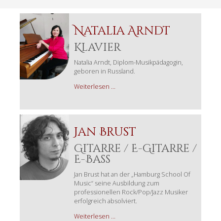
Natalia Arndt
Klavier
Natalia Arndt, Diplom-Musikpädagogin,
geboren in Russland.
Natalia
Weiterlesen …
Arndt
Jan Brust
Gitarre / E-Gitarre /
E-Bass
Jan Brust hat an der „Hamburg School Of
Music“ seine Ausbildung zum
professionellen Rock/Pop/Jazz Musiker
erfolgreich absolviert.
Jan
Weiterlesen …