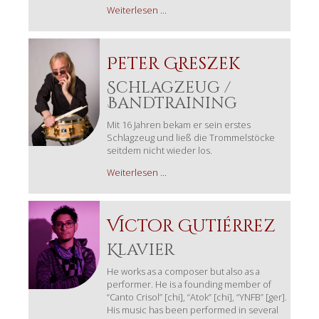
Amjad
Weiterlesen …
Giraldo
Peter Greszek
Schlagzeug /
Bandtraining
Mit 16 Jahren bekam er sein erstes
Schlagzeug und ließ die Trommelstöcke
seitdem nicht wieder los.
Peter
Weiterlesen …
Greszek
Victor Gutiérrez
Klavier
He works as a composer but also as a
performer. He is a founding member of
“Canto Crisol” [chi], “Atok” [chi], “YNFB” [ger].
His music has been performed in several